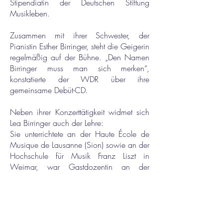
Stipendiatin der Deutschen Stiftung
Musikleben.
Zusammen mit ihrer Schwester, der
Pianistin Esther Birringer, steht die Geigerin
regelmäßig auf der Bühne. „Den Namen
Birringer muss man sich merken“,
konstatierte der WDR über ihre
gemeinsame Debüt-CD.
Neben ihrer Konzerttätigkeit widmet sich
Lea Birringer auch der Lehre:
Sie unterrichtete an der Haute École de
Musique de Lausanne (Sion) sowie an der
Hochschule für Musik Franz Liszt in
Weimar, war Gastdozentin an der
Accademia d’Archi Arrigoni in Italien und
gibt regelmäßig Meisterkurse in Europa,
Lateinamerika und den USA.
Seit 2024 ist sie Professorin an der
Hochschule für Musik Würzburg.