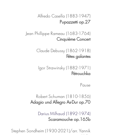
Alfredo Casella
(1883-1947)
Pupazzetti op.27
Jean Phillippe Rameau
(1683-1764)
Cinquième Concert
Claude Debussy
(1862-1918)
Fêtes galantes
Igor Strawinsky
(1882-1971)
Pétrouchka
Pause
Robert Schuman
(1810-1856)
Adagio und Allegro As-Dur op.70
Darius Milhaud
(1892-1974)
Scaramouche op.165b
Stephen Sondheim
(1930-2021)
/arr. Yannik