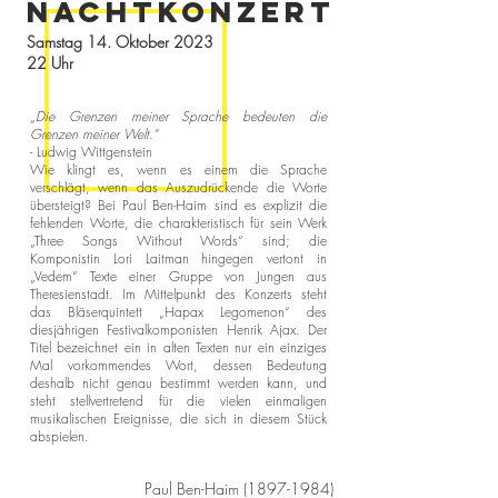
NACHTKONZERT
Samstag 14. Oktober 2023
22 Uhr
„Die Grenzen meiner Sprache bedeuten die
Grenzen meiner Welt.“
- Ludwig Wittgenstein
Wie klingt es, wenn es einem die Sprache
verschlägt, wenn das Auszudrückende die Worte
übersteigt? Bei Paul Ben-Haim sind es explizit die
fehlenden Worte, die charakteristisch für sein Werk
„Three Songs Without Words“ sind; die
Komponistin Lori Laitman hingegen vertont in
„Vedem“ Texte einer Gruppe von Jungen aus
Theresienstadt. Im Mittelpunkt des Konzerts steht
das Bläserquintett „Hapax Legomenon“ des
diesjährigen Festivalkomponisten Henrik Ajax. Der
Titel bezeichnet ein in alten Texten nur ein einziges
Mal vorkommendes Wort, dessen Bedeutung
deshalb nicht genau bestimmt werden kann, und
steht stellvertretend für die vielen einmaligen
musikalischen Ereignisse, die sich in diesem Stück
abspielen.
Paul Ben-Haim
(1897-1984)