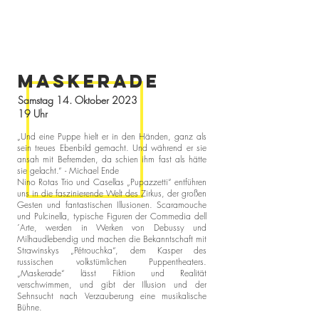
MASKERADE
Samstag 14. Oktober 2023
19 Uhr
„Und eine Puppe hielt er in den Händen, ganz als
sein treues Ebenbild gemacht. Und während er sie
ansah mit Befremden, da schien ihm fast als hätte
sie gelacht.“ - Michael Ende
Nino Rotas Trio und Casellas „Pupazzetti“ entführen
uns in die faszinierende Welt des Zirkus, der großen
Gesten und fantastischen Illusionen. Scaramouche
und Pulcinella, typische Figuren der Commedia dell
´Arte, werden in Werken von Debussy und
Milhaud
lebendig und machen die Bekanntschaft mit
Strawinskys „Pétrouchka“, dem Kasper des
russischen volkstümlichen Puppentheaters.
„Maskerade“ lässt Fiktion und Realität
verschwimmen, und gibt der Illusion und der
Sehnsucht nach Verzauberung eine musikalische
Bühne.