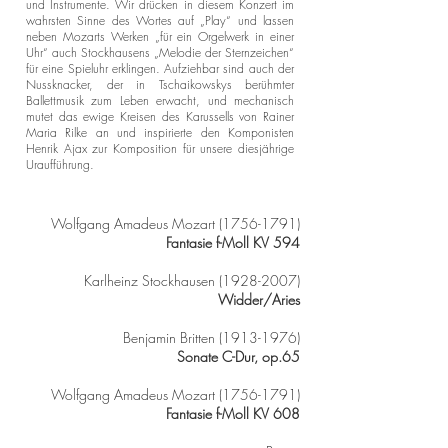
und Instrumente. Wir drücken in diesem Konzert im
wahrsten Sinne des Wortes auf „Play“ und lassen
neben Mozarts Werken „für ein Orgelwerk in einer
Uhr“ auch Stockhausens „Melodie der Sternzeichen“
für eine Spieluhr erklingen. Aufziehbar sind auch der
Nussknacker, der in Tschaikowskys berühmter
Ballettmusik zum Leben erwacht, und mechanisch
mutet das ewige Kreisen des Karussells von Rainer
Maria Rilke an und inspirierte den Komponisten
Henrik Ajax zur Komposition für unsere diesjährige
Uraufführung.
Wolfgang Amadeus Mozart
(1756-1791)
Fantasie f-Moll KV 594
Karlheinz Stockhausen
(1928-2007)
Widder/Aries
Benjamin Britten
(1913-1976)
Sonate C-Dur, op.65
Wolfgang Amadeus Mozart
(1756-1791)
Fantasi
e f-Moll KV 608