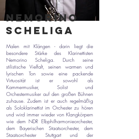
Nemorino
Scheliga
Malen mit Klängen - darin liegt die
besondere Stärke des Klarinettisten
Nemorino Scheliga. Durch seine
stilistische Vielfalt, seinen warmen und
lyrischen Ton sowie eine packende
Virtuosität ist er sowohl als
Kammermusiker, Solist und
Orchestermusiker auf den großen Bühnen
zuhause.
Zudem ist er auch regelmäßig
als Soloklarinettist im Orchester zu hören
und wird immer wieder von Klangkörpern
wie dem NDR Elbphilharmonieorchester,
dem Bayerischen Staatsorchester, dem
Staatsorchester Stuttgart und der