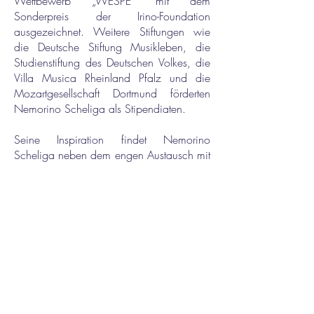
Wettbewerb „WESPE“ mit dem
Sonderpreis der Irino-Foundation
ausgezeichnet. Weitere Stiftungen wie
die Deutsche Stiftung Musikleben, die
Studienstiftung des Deutschen Volkes, die
Villa Musica Rheinland Pfalz und die
Mozartgesellschaft Dortmund förderten
Nemorino Scheliga als Stipendiaten.
Seine Inspiration findet Nemorino
Scheliga neben dem engen Austausch mit
Musikern aus allen Genres zudem in der
Malerei, die er seit vielen Jahren in
Ergänzung zur Musik mit großer
Leidenschaft und Nachfrage betreibt.
Newsletter abonnieren
E-Mail-Adresse
Vorname