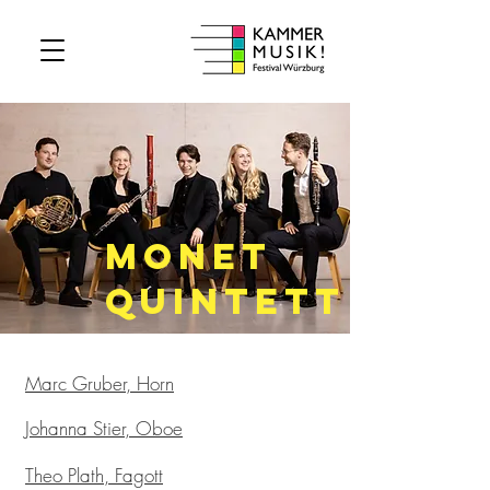
monet
Quintett
Marc Gruber, Horn
Johanna Stier, Oboe
Theo Plath, Fagott