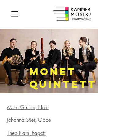
monet
Quintett
Marc Gruber, Horn
Johanna Stier, Oboe
Theo Plath, Fagott